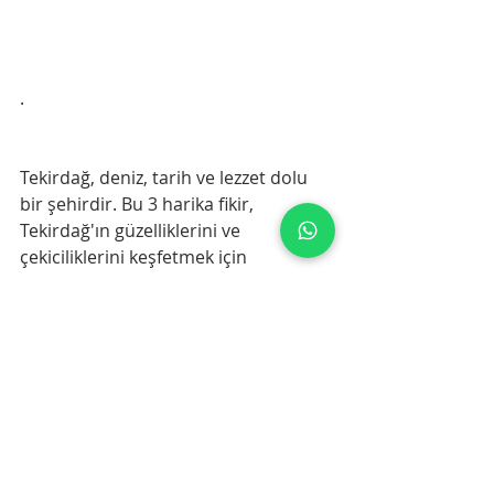
.
Tekirdağ, deniz, tarih ve lezzet dolu 
bir şehirdir. Bu 3 harika fikir, 
Tekirdağ'ın güzelliklerini ve 
çekiciliklerini keşfetmek için 
mükemmel bir başlangıç noktasıdır. 
Eğer bu büyüleyici şehri ziyaret 
etmeyi düşünüyorsanız, bu yerleri 
mutlaka gezilecekler listesine 
eklemelisiniz. Tekirdağ'da unutulmaz 
bir deneyim sizi bekliyor!