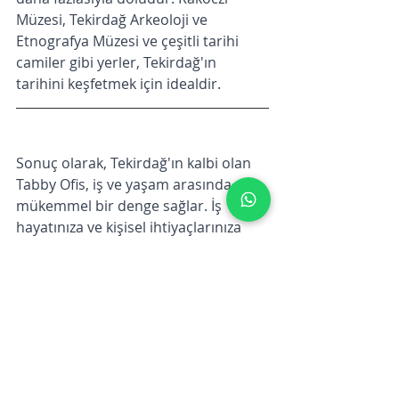
Müzesi, Tekirdağ Arkeoloji ve 
Etnografya Müzesi ve çeşitli tarihi 
camiler gibi yerler, Tekirdağ'ın 
tarihini keşfetmek için idealdir.
Sonuç olarak, Tekirdağ'ın kalbi olan 
Tabby Ofis, iş ve yaşam arasında 
mükemmel bir denge sağlar. İş 
hayatınıza ve kişisel ihtiyaçlarınıza 
hitap eden tüm bu hizmetler, 
Tekirdağ'ın ve Tabby Ofis'in sunduğu 
mükemmeliyeti tam anlamıyla 
yaşamanızı sağlar. Tabby Ofis'te daha 
fazla bilgi ve hizmet için bizimle 
iletişime geçin.