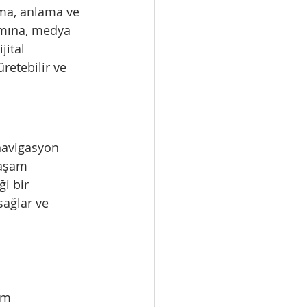
ımına, medya 
jital 
üretebilir ve 
yaşam 
ği bir 
sağlar ve 
im 