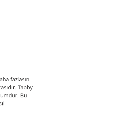
aha fazlasını 
çasıdır. Tabby 
urumdur. Bu 
ıl 