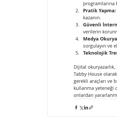
programlarına k
Pratik Yapma:
kazanın.
Güvenli İntern
verilerin korun
Medya Okuryaz
sorgulayın ve e
Teknolojik Tre
Dijital okuryazarlık
Tabby House olarak, 
gerekli araçları ve b
kullanma yeteneği d
onlardan yararlanma