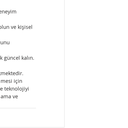
deneyim 
lun ve kişisel 
ğunu 
k güncel kalın.
kmektedir. 
lmesi için 
e teknolojiyi 
lama ve 