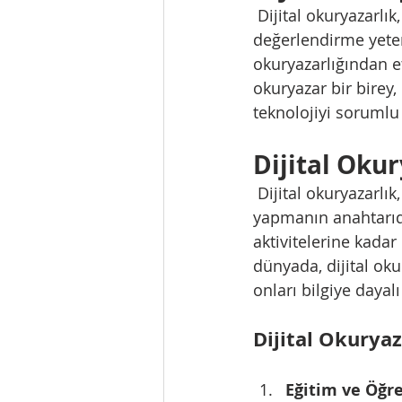
 Dijital okuryazarlık, dijital araçları ve platformları etkin bir şekilde kullanma, anlama ve 
değerlendirme yeten
okuryazarlığından et
okuryazar bir birey, b
teknolojiyi sorumlu 
Dijital Oku
 Dijital okuryazarlık, günümüz dünyasında başarılı ve güvenli bir şekilde navigasyon 
yapmanın anahtarıdı
aktivitelerine kadar 
dünyada, dijital ok
onları bilgiye dayal
Dijital Okuryaz
Eğitim ve Öğr