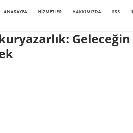
ANASAYFA
HİZMETLER
HAKKIMIZDA
SSS
İ
Okuryazarlık: Geleceğin 
ek