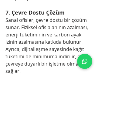
7. 
Çevre Dostu Çözüm
Sanal ofisler, çevre dostu bir çözüm 
sunar. Fiziksel ofis alanının azalması, 
enerji tüketiminin ve karbon ayak 
izinin azalmasına katkıda bulunur. 
Ayrıca, dijitalleşme sayesinde kağıt 
tüketimi de minimuma indirilir, bu da 
çevreye duyarlı bir işletme olmanızı 
sağlar.
Sanal ofisler, modern iş dünyasının 
ihtiyaçlarına mükemmel bir şekilde 
cevap veren yenilikçi çözümler sunar. 
Maliyet tasarrufu, esneklik, 
profesyonel imaj ve daha birçok 
avantaj sayesinde, işletmenizin 
rekabet gücünü artırabilirsiniz. Tabby 